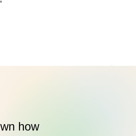
“
hown how