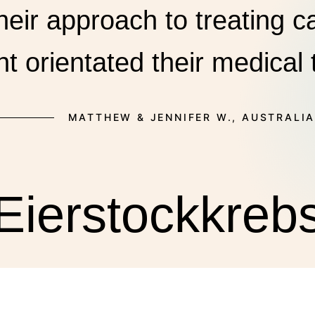
eir approach to treating ca
t orientated their medical
MATTHEW & JENNIFER W., AUSTRALI
Eierstockkreb