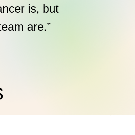
ncer is, but
 team are.”
A
s