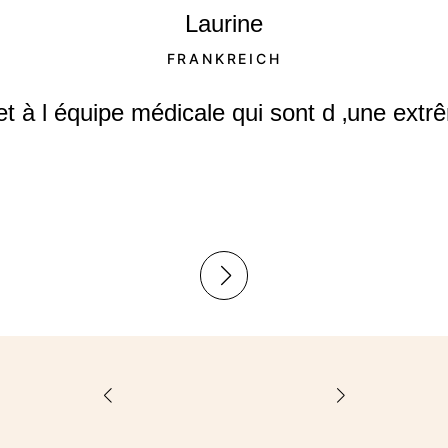
Laurine
FRANKREICH
et à l équipe médicale qui sont d ‚une extr
:
Laurine