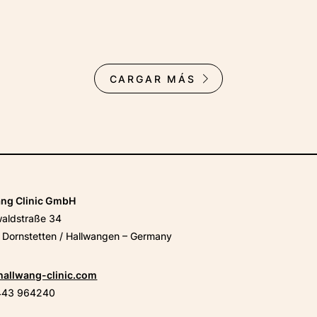
AQ ES(DE COPT)
CARGAR MÁS
Facebook
X
YouTube
Instagram
LinkedIn
ang Clinic GmbH
waldstraße 34
Dornstetten / Hallwangen – Germany
hallwang-clinic.com
443 964240