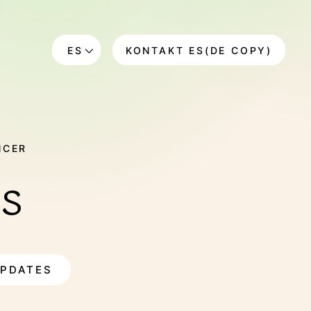
ES
KONTAKT ES(DE COPY)
EN
DE
NCER
s
 COPTY)
EXPERIENCES ES (EN
UPDATES