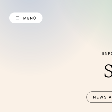
Saltar
al
contenido
MENÚ
ENF
ABOUT US E
NEWS A