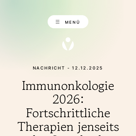
Zum
Inhalt
springen
MENÜ
NACHRICHT - 12.12.2025
Immunonkologie
DE
KONTAKT
EN
2026:
Fortschrittliche
ÜBER UNS
Therapien jenseits