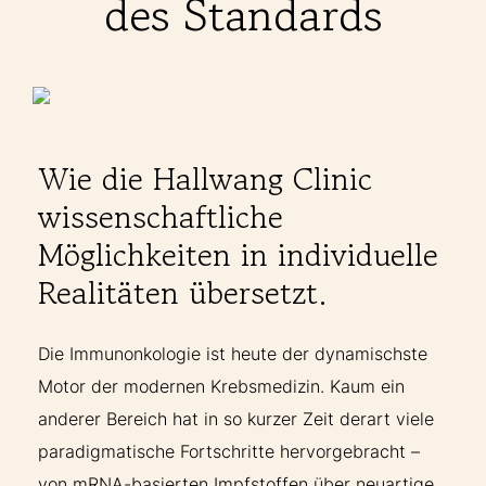
des Standards
THERAPIEN
INDIKATIONEN
ERFAHRUNGEN
Wie die Hallwang Clinic
wissenschaftliche
FAQ
Möglichkeiten in individuelle
Realitäten übersetzt.
Die Immunonkologie ist heute der dynamischste
Facebook
X
YouTube
Instagram
LinkedIn
Motor der modernen Krebsmedizin. Kaum ein
anderer Bereich hat in so kurzer Zeit derart viele
paradigmatische Fortschritte hervorgebracht –
von mRNA-basierten Impfstoffen über neuartige