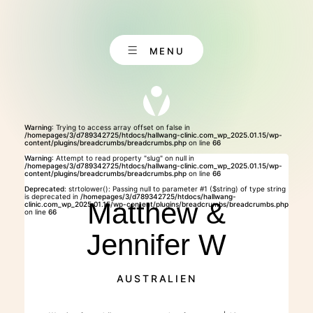
Skip
to
content
MENU
Warning
: Trying to access array offset on false in
/homepages/3/d789342725/htdocs/hallwang-clinic.com_wp_2025.01.15/wp-
content/plugins/breadcrumbs/breadcrumbs.php
on line
66
Warning
: Attempt to read property "slug" on null in
/homepages/3/d789342725/htdocs/hallwang-clinic.com_wp_2025.01.15/wp-
content/plugins/breadcrumbs/breadcrumbs.php
on line
66
CONTACT
Deprecated
: strtolower(): Passing null to parameter #1 ($string) of type string
is deprecated in
/homepages/3/d789342725/htdocs/hallwang-
Matthew &
clinic.com_wp_2025.01.15/wp-content/plugins/breadcrumbs/breadcrumbs.php
on line
66
Jennifer W
ABOUT US
AUSTRALIEN