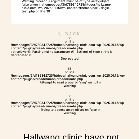
Warning
: foreach() argument must be of type array|object,
THERAPIES
false given in
/homepages/3/d789342725/htdocs/hallwang-
clinic.com_wp_2025.01.15/wp-content/themes/hall2/single-
testi.php
on line
38
INDICATIONS
BACK
66
on line
/homepages/3/d789342725/htdocs/hallwang-clinic.com_wp_2025.01.15/wp-
EXPERIENCES
content/plugins/breadcrumbs/breadcrumbs.php
: strtolower(): Passing null to parameter #1 ($string) of type string is
deprecated in
Deprecated
FAQ
66
on line
/homepages/3/d789342725/htdocs/hallwang-clinic.com_wp_2025.01.15/wp-
content/plugins/breadcrumbs/breadcrumbs.php
: Attempt to read property "slug" on null in
Warning
66
on line
/homepages/3/d789342725/htdocs/hallwang-clinic.com_wp_2025.01.15/wp-
Facebook
X
YouTube
Instagram
LinkedIn
content/plugins/breadcrumbs/breadcrumbs.php
: Trying to access array offset on false in
Warning
„Hallwang clinic have not